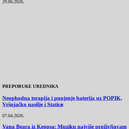
29.06.2026.
PREPORUKE UREDNIKA
Neophodna terapija i punjenje baterija uz POPIK,
Vršnjačko nasilje i Staticø
07.04.2026.
Vana Beara iz Keopsa: Muziku najviše proživljavam