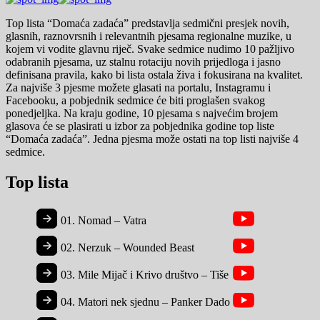
Top lista “Domaća zadaća” predstavlja sedmični presjek novih,
glasnih, raznovrsnih i relevantnih pjesama regionalne muzike, u
kojem vi vodite glavnu riječ. Svake sedmice nudimo 10 pažljivo
odabranih pjesama, uz stalnu rotaciju novih prijedloga i jasno
definisana pravila, kako bi lista ostala živa i fokusirana na kvalitet.
Za najviše 3 pjesme možete glasati na portalu, Instagramu i
Facebooku, a pobjednik sedmice će biti proglašen svakog
ponedjeljka. Na kraju godine, 10 pjesama s najvećim brojem
glasova će se plasirati u izbor za pobjednika godine top liste
“Domaća zadaća”. Jedna pjesma može ostati na top listi najviše 4
sedmice.
Top lista
01.
Nomad – Vatra
02.
Nerzuk – Wounded Beast
03.
Mile Mijač i Krivo društvo – Tiše
04.
Matori nek sjednu – Panker Dado