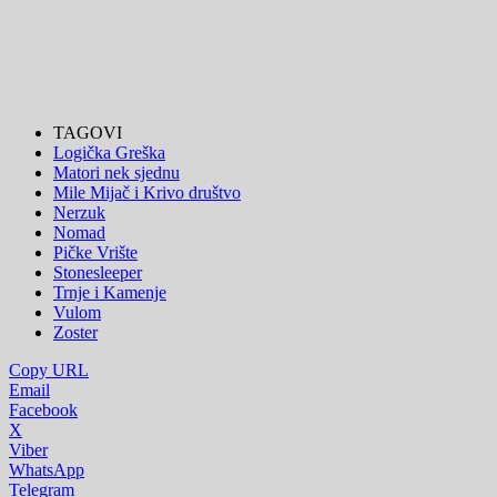
TAGOVI
Logička Greška
Matori nek sjednu
Mile Mijač i Krivo društvo
Nerzuk
Nomad
Pičke Vrište
Stonesleeper
Trnje i Kamenje
Vulom
Zoster
Copy URL
Email
Facebook
X
Viber
WhatsApp
Telegram