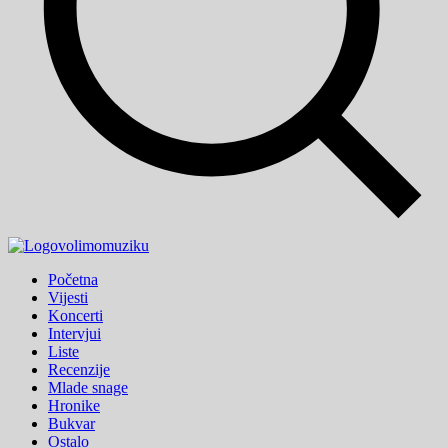
volimo
muziku
Početna
Vijesti
Koncerti
Intervjui
Liste
Recenzije
Mlade snage
Hronike
Bukvar
Ostalo