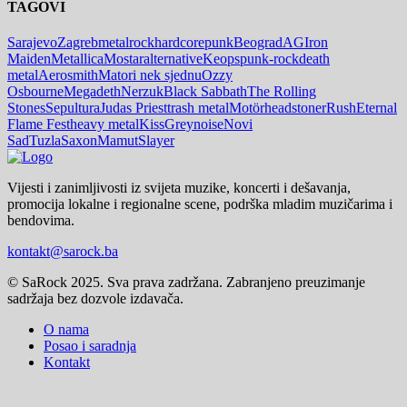
TAGOVI
Sarajevo
Zagreb
metal
rock
hardcore
punk
Beograd
AG
Iron
Maiden
Metallica
Mostar
alternative
Keops
punk-rock
death
metal
Aerosmith
Matori nek sjednu
Ozzy
Osbourne
Megadeth
Nerzuk
Black Sabbath
The Rolling
Stones
Sepultura
Judas Priest
trash metal
Motörhead
stoner
Rush
Eternal
Flame Fest
heavy metal
Kiss
Greynoise
Novi
Sad
Tuzla
Saxon
Mamut
Slayer
Vijesti i zanimljivosti iz svijeta muzike, koncerti i dešavanja,
promocija lokalne i regionalne scene, podrška mladim muzičarima i
bendovima.
kontakt@sarock.ba
© SaRock 2025. Sva prava zadržana. Zabranjeno preuzimanje
sadržaja bez dozvole izdavača.
O nama
Posao i saradnja
Kontakt