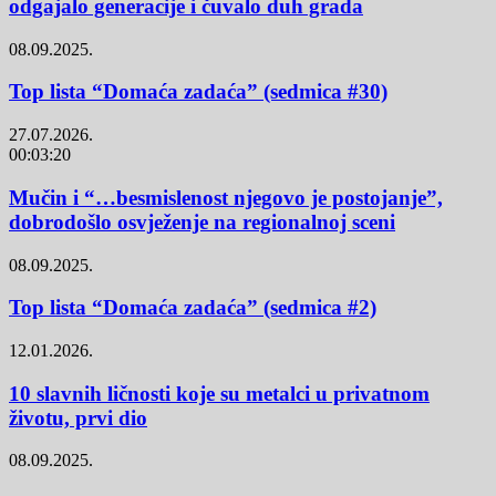
odgajalo generacije i čuvalo duh grada
08.09.2025.
Top lista “Domaća zadaća” (sedmica #30)
27.07.2026.
00:03:20
Mučin i “…besmislenost njegovo je postojanje”,
dobrodošlo osvježenje na regionalnoj sceni
08.09.2025.
Top lista “Domaća zadaća” (sedmica #2)
12.01.2026.
10 slavnih ličnosti koje su metalci u privatnom
životu, prvi dio
08.09.2025.