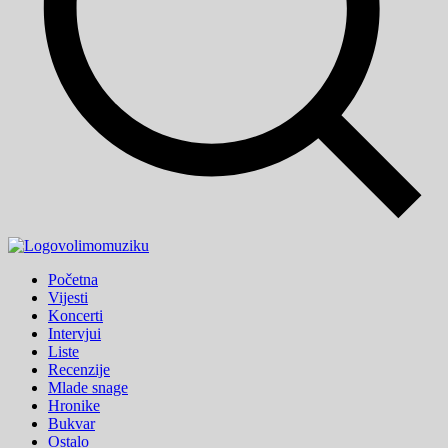
volimo
muziku
Početna
Vijesti
Koncerti
Intervjui
Liste
Recenzije
Mlade snage
Hronike
Bukvar
Ostalo