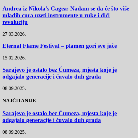
Andrea iz Nikola’s Cagea: Nadam se da će što više
mladih cura uzeti instrumente u ruke i dići
revoluciju
27.03.2026.
Eternal Flame Festival – plamen gori sve jače
15.02.2026.
Sarajevo je ostalo bez Ćumeza, mjesta koje je
odgajalo generacije i čuvalo duh grada
08.09.2025.
NAJČITANIJE
Sarajevo je ostalo bez Ćumeza, mjesta koje je
odgajalo generacije i čuvalo duh grada
08.09.2025.