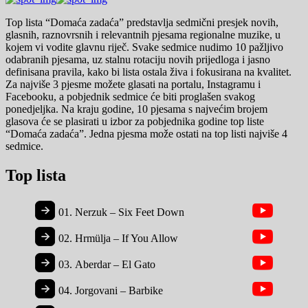
Top lista “Domaća zadaća” predstavlja sedmični presjek novih,
glasnih, raznovrsnih i relevantnih pjesama regionalne muzike, u
kojem vi vodite glavnu riječ. Svake sedmice nudimo 10 pažljivo
odabranih pjesama, uz stalnu rotaciju novih prijedloga i jasno
definisana pravila, kako bi lista ostala živa i fokusirana na kvalitet.
Za najviše 3 pjesme možete glasati na portalu, Instagramu i
Facebooku, a pobjednik sedmice će biti proglašen svakog
ponedjeljka. Na kraju godine, 10 pjesama s najvećim brojem
glasova će se plasirati u izbor za pobjednika godine top liste
“Domaća zadaća”. Jedna pjesma može ostati na top listi najviše 4
sedmice.
Top lista
01.
Nerzuk – Six Feet Down
02.
Hrmülja – If You Allow
03.
Aberdar – El Gato
04.
Jorgovani – Barbike