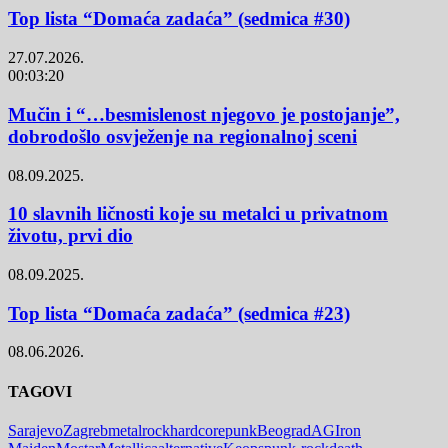
Top lista “Domaća zadaća” (sedmica #30)
27.07.2026.
00:03:20
Mučin i “…besmislenost njegovo je postojanje”,
dobrodošlo osvježenje na regionalnoj sceni
08.09.2025.
10 slavnih ličnosti koje su metalci u privatnom
životu, prvi dio
08.09.2025.
Top lista “Domaća zadaća” (sedmica #23)
08.06.2026.
TAGOVI
Sarajevo
Zagreb
metal
rock
hardcore
punk
Beograd
AG
Iron