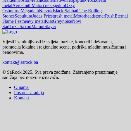
Maiden
Mostar
Metallica
alternative
Keops
punk-rock
death
metal
Aerosmith
Matori nek sjednu
Ozzy
Osbourne
Megadeth
Nerzuk
Black Sabbath
The Rolling
Stones
Sepultura
Judas Priest
trash metal
Motörhead
stoner
Rush
Eternal
Flame Fest
heavy metal
Kiss
Greynoise
Novi
Sad
Tuzla
Saxon
Mamut
Slayer
Vijesti i zanimljivosti iz svijeta muzike, koncerti i dešavanja,
promocija lokalne i regionalne scene, podrška mladim muzičarima i
bendovima.
kontakt@sarock.ba
© SaRock 2025. Sva prava zadržana. Zabranjeno preuzimanje
sadržaja bez dozvole izdavača.
O nama
Posao i saradnja
Kontakt