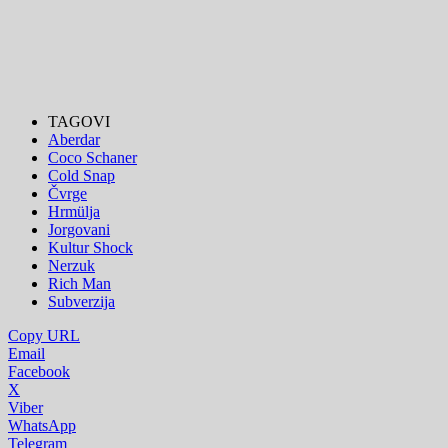
TAGOVI
Aberdar
Coco Schaner
Cold Snap
Čvrge
Hrmülja
Jorgovani
Kultur Shock
Nerzuk
Rich Man
Subverzija
Copy URL
Email
Facebook
X
Viber
WhatsApp
Telegram