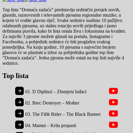
Top lista “Domaća zadaća” predstavlja sedmični presjek novih,
glasnih, raznovrsnih i relevantnih pjesama regionalne muzike, u
kojem vi vodite glavnu riječ. Svake sedmice nudimo 10 pažljivo
odabranih pjesama, uz stalnu rotaciju novih prijedloga i jasno
definisana pravila, kako bi lista ostala živa i fokusirana na kvalitet.
Za najviše 3 pjesme možete glasati na portalu, Instagramu i
Facebooku, a pobjednik sedmice će biti proglašen svakog
ponedjeljka. Na kraju godine, 10 pjesama s najvećim brojem
glasova će se plasirati u izbor za pobjednika godine top liste
“Domaća zadaća”. Jedna pjesma može ostati na top listi najviše 4
sedmice.
Top lista
01.
D Diplinzi – Zbunjeni luđaci
02.
Brec Destroyer – Mother
03.
The Fifth Rider – The Black Banner
04.
Mamut – Krila propasti