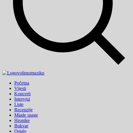
volimo
muziku
Početna
Vijesti
Koncerti
Intervjui
Liste
Recenzije
Mlade snage
Hronike
Bukvar
Ostalo