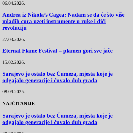
06.04.2026.
Andrea iz Nikola’s Cagea: Nadam se da će što više
mladih cura uzeti instrumente u ruke i dići
revoluciju
27.03.2026.
Eternal Flame Festival – plamen gori sve jače
15.02.2026.
Sarajevo je ostalo bez Ćumeza, mjesta koje je
odgajalo generacije i čuvalo duh grada
08.09.2025.
NAJČITANIJE
Sarajevo je ostalo bez Ćumeza, mjesta koje je
odgajalo generacije i čuvalo duh grada