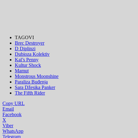
TAGOVI
Brec Destroyer
D Diplinzi
Dubioza Kolektiv
Kal’s Penny
Kultur Shock
Mamut
Monstrous Moonshine
Paraliza Buđenja
Sara Džesika Panker
The Fifth Rider
Copy URL
Email
Facebook
X
Viber
WhatsApp
Telegram