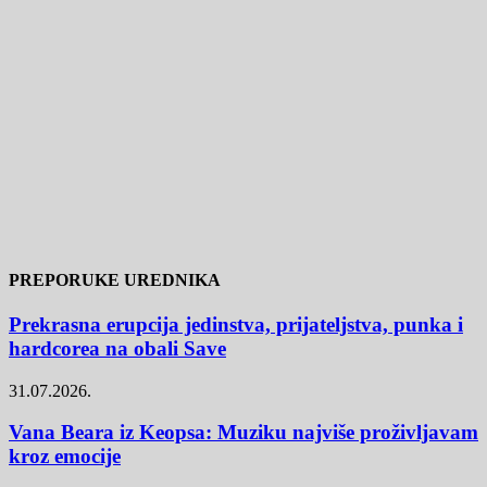
PREPORUKE UREDNIKA
Prekrasna erupcija jedinstva, prijateljstva, punka i
hardcorea na obali Save
31.07.2026.
Vana Beara iz Keopsa: Muziku najviše proživljavam
kroz emocije