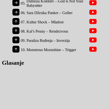
Dubioza Kolektiv – God is Not Your
05.
Babysitter
06.
Sara Džesika Panker – Gušter
07.
Kultur Shock – Mladost
08.
Kal’s Penny – Rendezvous
09.
Paraliza Buđenja – Inverzija
10.
Monstrous Moonshine – Trigger
Glasanje