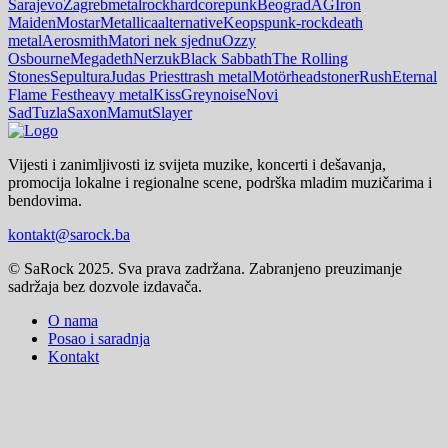
Sarajevo
Zagreb
metal
rock
hardcore
punk
Beograd
AG
Iron
Maiden
Mostar
Metallica
alternative
Keops
punk-rock
death
metal
Aerosmith
Matori nek sjednu
Ozzy
Osbourne
Megadeth
Nerzuk
Black Sabbath
The Rolling
Stones
Sepultura
Judas Priest
trash metal
Motörhead
stoner
Rush
Eternal
Flame Fest
heavy metal
Kiss
Greynoise
Novi
Sad
Tuzla
Saxon
Mamut
Slayer
Vijesti i zanimljivosti iz svijeta muzike, koncerti i dešavanja,
promocija lokalne i regionalne scene, podrška mladim muzičarima i
bendovima.
kontakt@sarock.ba
© SaRock 2025. Sva prava zadržana. Zabranjeno preuzimanje
sadržaja bez dozvole izdavača.
O nama
Posao i saradnja
Kontakt